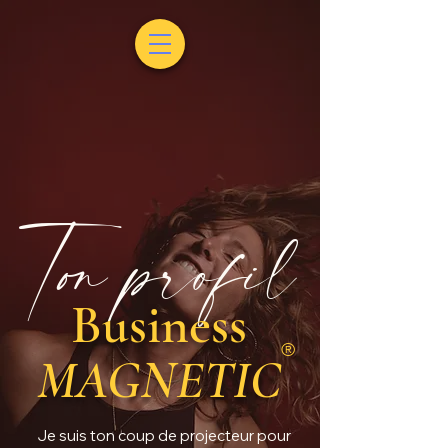
Ton 🚀 AUDIT Business magnetic
Ton profil
Business
®
MAGNETIC
Je suis ton coup de projecteur pour