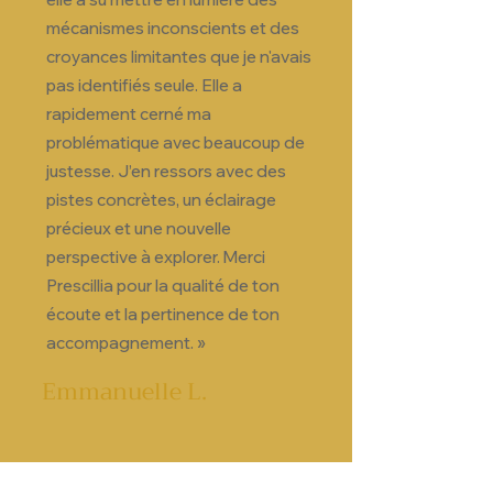
mécanismes inconscients et des
croyances limitantes que je n'avais
pas identifiés seule. Elle a
rapidement cerné ma
problématique avec beaucoup de
justesse. J’en ressors avec des
pistes concrètes, un éclairage
précieux et une nouvelle
perspective à explorer. Merci
Prescillia pour la qualité de ton
écoute et la pertinence de ton
accompagnement. »
Emmanuelle L.