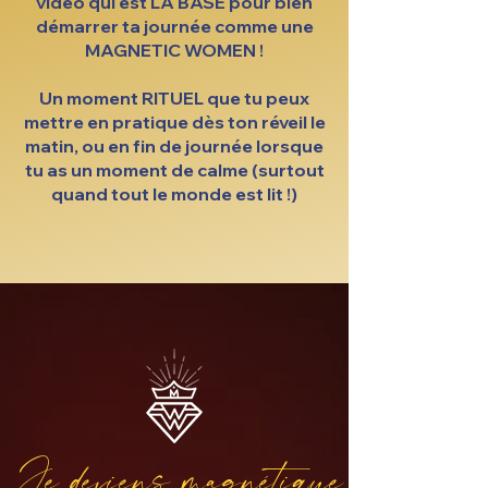
vidéo qui est LA BASE pour bien
démarrer ta journée comme une
MAGNETIC WOMEN !
Un moment RITUEL que tu peux
mettre en pratique dès ton réveil le
matin, ou en fin de journée lorsque
tu as un moment de calme (surtout
quand tout le monde est lit !)
Je deviens magnétique