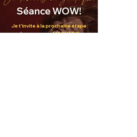
Séance WOW!
Je t'invite à la prochaine étape
du processus MAGNETIC
WOMEN.
Et commencer à t'aimer BORDEL
!!!! ;)
"Je mets un coup de projecteur sur
toi, pour révéler tes potentiels, ta
mission et ton énergie.
Révèle ta
manière unique de fonctionner
pour ressentir plus d’alignement et
de satisfaction dans ce que tu
FAIS. Et augmenter ainsi la
confiance en toi, l'estime de toi et
l'amour pour toi ! "