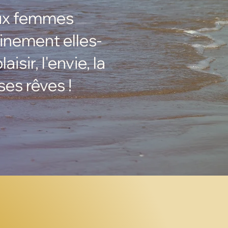
ux femmes
einement elles-
sir, l'envie, la
 ses rêves !