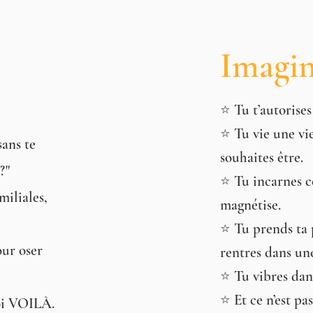
Imagin
⭐️
Tu t’autorise
⭐️
Tu vie une vie
sans te
souhaites être.
?"
⭐️
Tu incarnes c
miliales,
magnétise.
⭐️
Tu prends ta 
our oser
rentres dans une
⭐️
Tu vibres dan
⭐️
Et ce n’est pa
toi VOILÀ.