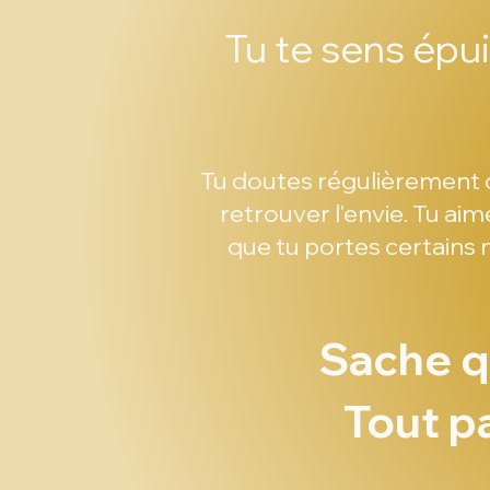
Tu te sens épui
Tu doutes régulièrement de 
retrouver l'envie. Tu aim
que tu portes certains 
Sache q
Tout pa