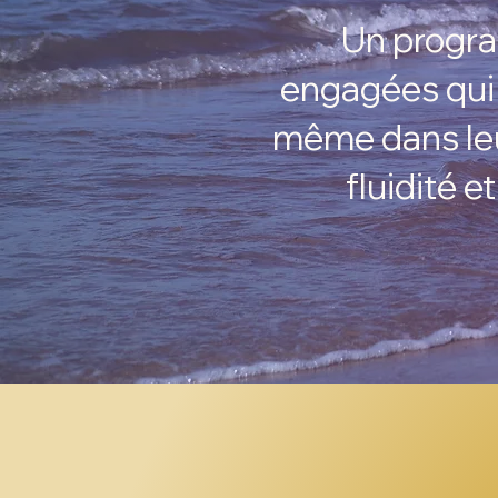
Un progr
engagées qui 
même dans leur 
fluidité e