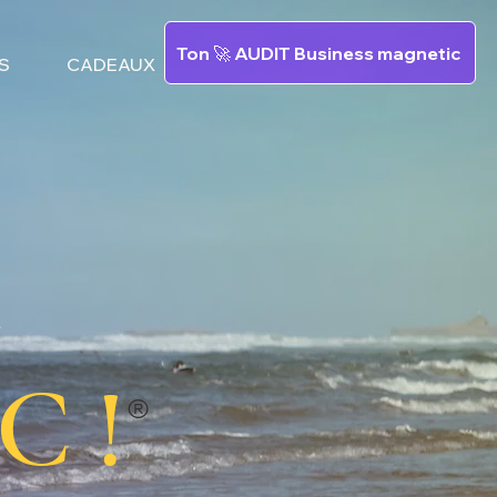
Ton 🚀 AUDIT Business magnetic
S
CADEAUX
C !
®