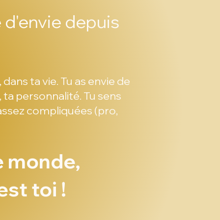
e d'envie depuis
 dans ta vie. Tu as envie de
, ta personnalité. Tu sens
 assez compliquées (pro,
ce monde,
st toi !