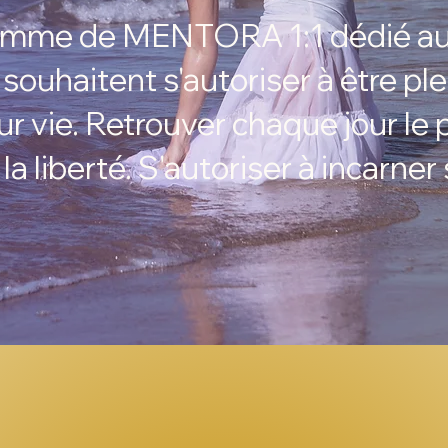
amme de MENTORA 1:1 dédié a
souhaitent s'autoriser à être pl
vie. Retrouver chaque jour le plai
t la liberté. S'autoriser à incarner