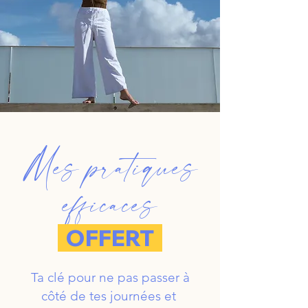
Mes pratiques
efficaces
OFFERT
Ta clé pour ne pas passer à
côté de tes journées et