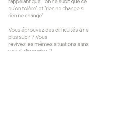
rappelant que : "on ne subit que ce
qu'on tolère" et "rien
ne change si
rien ne change"
Vous éprouvez des
difficultés à ne
plus subir ? Vous
revivez les mêmes situations sans
voir d'
alternative ?
L'envie est là mais il vous manque
une main tendue, une
personne qui
croit en vous ?
Je suis cette personne là.
Insta @
doublehoppe