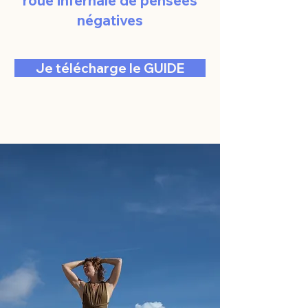
roue infernale de pensées
négatives
Je télécharge le GUIDE